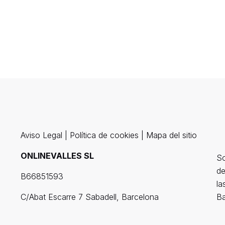
Aviso Legal
|
Política de cookies
|
Mapa del sitio
ONLINEVALLES SL
So
de
B66851593
la
C/Abat Escarre 7 Sabadell, Barcelona
Ba