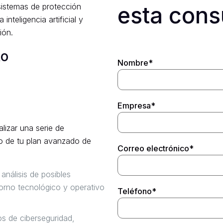
sistemas de protección
esta cons
teligencia artificial y
ión.
to
Nombre*
Empresa*
lizar una serie de
llo de tu plan avanzado de
Correo electrónico*
 análisis de posibles
orno tecnológico y operativo
Teléfono*
os de ciberseguridad,